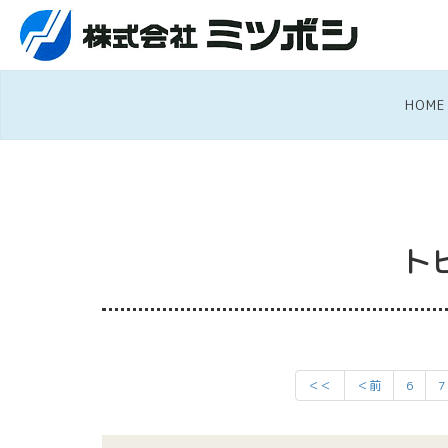
HOME
ト
＜＜
＜前
6
7