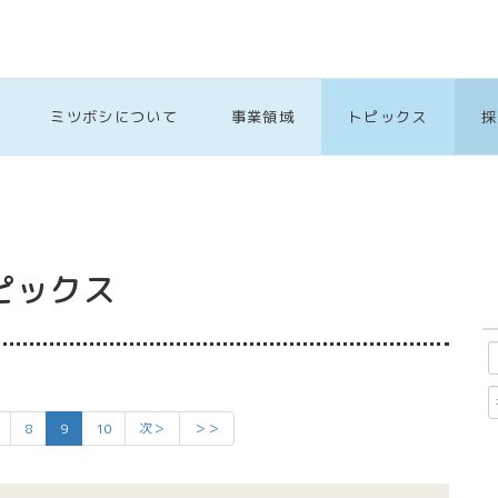
ミツボシについて
事業領域
トピックス
採
ピックス
8
9
10
次＞
＞＞