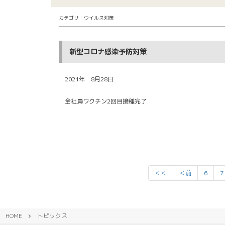
カテゴリ：ウイルス対策
新型コロナ感染予防対策
2021年 8月28日
全社員ワクチン2回目接種完了
＜＜
＜前
6
7
HOME
トピックス