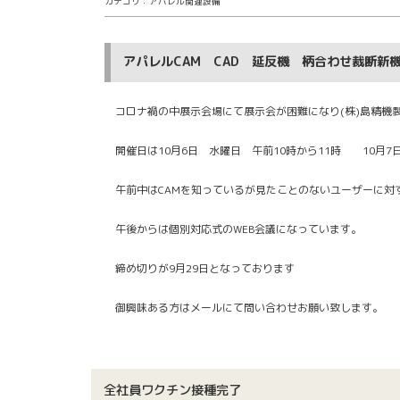
カテゴリ：アパレル関連設備
アパレルCAM CAD 延反機 柄合わせ裁断新
コロナ禍の中展示会場にて展示会が困難になり(株)島精機
開催日は10月6日 水曜日 午前10時から11時 10月7
午前中はCAMを知っているが見たことのないユーザーに対
午後からは個別対応式のWEB会議になっています。
締め切りが9月29日となっております
御興味ある方はメールにて問い合わせお願い致します。
全社員ワクチン接種完了