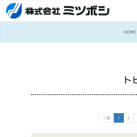
HOME
ト
＜前
1
2