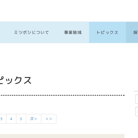
ミツボシについて
事業領域
トピックス
採
ピックス
3
4
5
次＞
＞＞