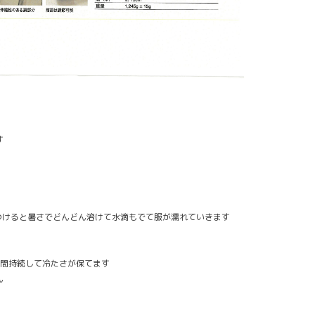
す
つけると暑さでどんどん溶けて水滴もでて服が濡れていきます
分間持続して冷たさが保てます
ん