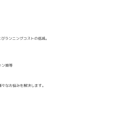
！
よびランニングコストの低減。
キン類等
様々なお悩みを解決します。