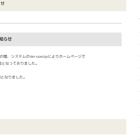
らせ
知らせ
間、システムのVersionUpによりホームページで
態となっておりました。
旧となりました。