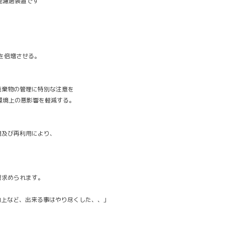
能濾過装置です
率を倍増させる。
の廃棄物の管理に特別な注意を
境上の悪影響を軽減する。
利用及び再利用により、
層求められます。
向上など、出来る事はやり尽くした、、」