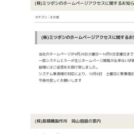
(株)ミツボシのホームページアクセスに関するお知
カテゴリ：その他
(株)ミツボシのホームページアクセスに関するお
当社のホームページが9月26日火曜日～10月5日金曜日までの
一部システムエラー
が生じ
ホームページ閲覧が出来ない状
皆様にはご迷惑をお掛け致しました。
システム業者様の対応により、10月6日 土曜日に無事復
今後共宜しくお願いします
(株)島精機製作所 岡山個展の案内