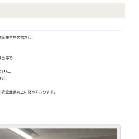
本郷先生をお招きし、
議会等で
ません。
など、
の安全意識向上に努めております。