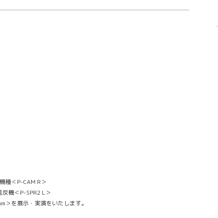
機種＜P-CAM R＞
＜P-SPR2 L＞
remium＞を展示・実演をいたします。