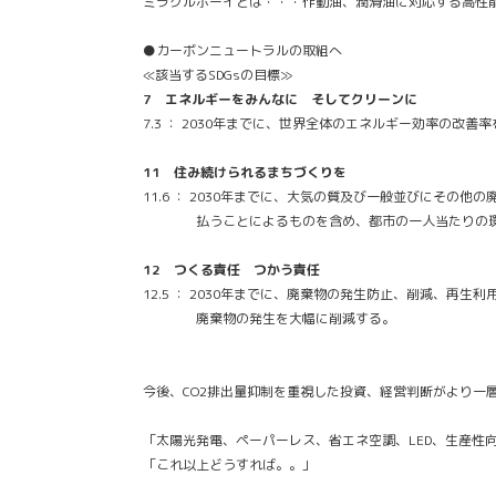
ミラクルボーイとは・・・作動油、潤滑油に対応する高性
●カーボンニュートラルの取組へ
≪該当するSDGsの目標≫
7 エネルギーをみんなに そしてクリーンに
7.3 ： 2030年までに、世界全体のエネルギー効率の改善
11 住み続けられるまちづくりを
11.6 ： 2030年までに、大気の質及び一般並びにその他
払うことによるものを含め、都市の一人当たりの環
12 つくる責任 つかう責任
12.5 ： 2030年までに、廃棄物の発生防止、削減、再生
廃棄物の発生を大幅に削減する。
今後、CO2排出量抑制を重視した投資、経営判断がより一
「太陽光発電、ペーパーレス、省エネ空調、LED、生産性
「これ以上どうすれば。。」