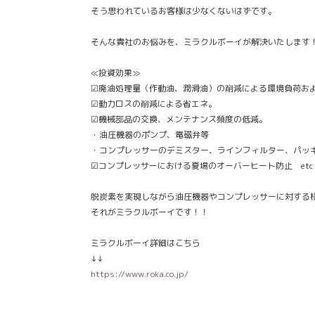
そう思われているお客様は少なくないはずです。
そんな貴社のお悩みを、ミラクルボーイが解決いたします
≪投資効果≫
☑廃油処理量（作動油、潤滑油）の削減による環境負荷お
☑動力ロスの削減による省エネ。
☑機械部品の交換、メンテナンス頻度の低減。
・油圧機器のポンプ、電磁弁等
・コンプレッサーのデミスター、ラインフィルター、パッ
☑コンプレッサーにおける夏場のオーバーヒート防止 etc
脱炭素を実現しながら油圧機器やコンプレッサーに対する
それがミラクルボーイです！！
ミラクルボーイ詳細はこちら
↓↓
https://www.roka.co.jp/