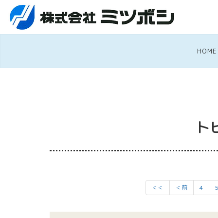
HOME
ト
＜＜
＜前
4