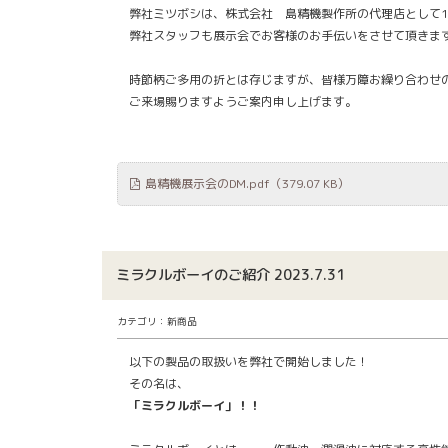
弊社ミツボシは、株式会社 島精機製作所の代理店として1
弊社スタッフも展示会でお客様のお手伝いをさせて頂きま
時節柄ご多用の折とは存じますが、皆様万障お繰り合わせ
ご来場賜りますようご案内申し上げます。
島精機展示会のDM.pdf
（379.07 KB）
ミラクルボーイのご紹介 2023.7.31
カテゴリ：新商品
以下の製品の取扱いを弊社で開始しました！
その名は、
「ミラクルボーイ」！！