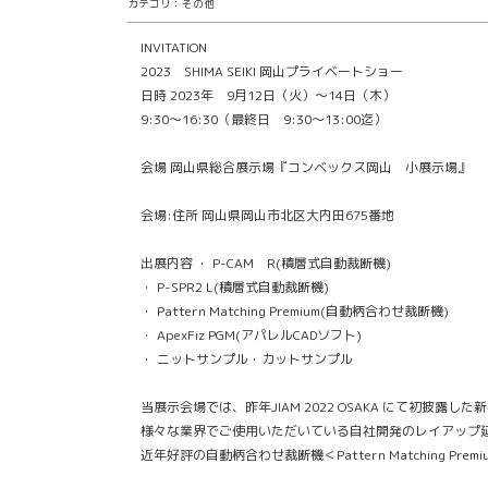
カテゴリ：その他
INVITATION
2023 SHIMA SEIKI 岡山プライベートショー
日時 2023年 9月12日（火）～14日（木）
9:30～16:30（最終日 9:30～13:00迄）
会場 岡山県総合展示場『コンベックス岡山 小展示場』
会場:住所 岡山県岡山市北区大内田675番地
出展内容 ・ P-CAM R(積層式自動裁断機)
・ P-SPR2 L(積層式自動裁断機)
・ Pattern Matching Premium(自動柄合わせ裁断機)
・ ApexFiz PGM(アパレルCADソフト)
・ ニットサンプル・カットサンプル
当展示会場では、昨年JIAM 2022 OSAKA にて初披露した新
様々な業界でご使用いただいている自社開発のレイアップ延反機
近年好評の自動柄合わせ裁断機＜Pattern Matching P