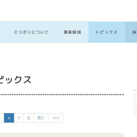
ミツボシについて
事業領域
トピックス
採
ピックス
5
6
7
8
次＞
＞＞